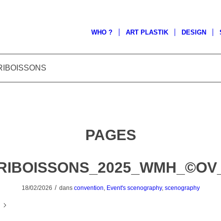
WHO ?
ART PLASTIK
DESIGN
ISTRIBOISSONS
PAGES
TRIBOISSONS_2025_WMH_©O
/
18/02/2026
dans
convention
,
Event's scenography
,
scenography