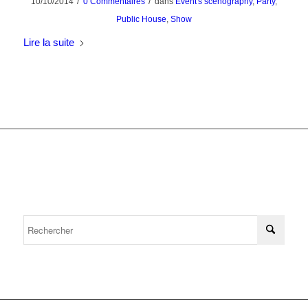
/
/
10/10/2014
0 Commentaires
dans
Event's scenography
,
Party
,
Public House
,
Show
Lire la suite