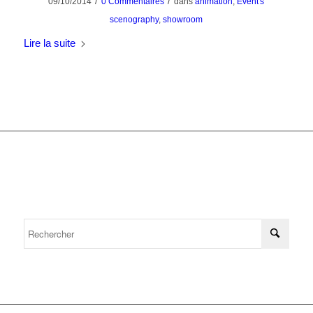
/
/
09/10/2014
0 Commentaires
dans
animation
,
Event's
scenography
,
showroom
Lire la suite