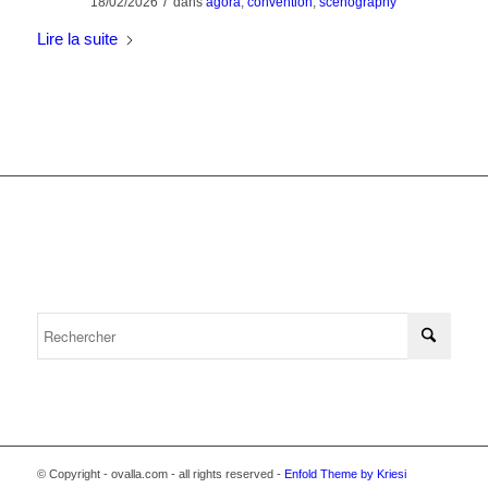
/
18/02/2026
dans
agora
,
convention
,
scenography
Lire la suite
© Copyright - ovalla.com - all rights reserved -
Enfold Theme by Kriesi